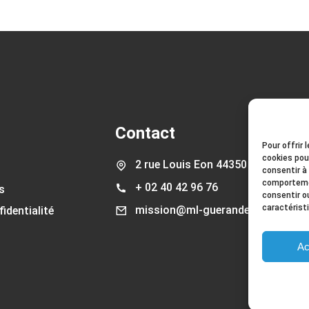
Contact
Pour offrir 
cookies pou
2 rue Louis Eon 44350 Guérande
consentir à
comportemen
+ 02 40 42 96 76
s
consentir o
caractérist
mission@ml-guerande.fr
fidentialité
Ac