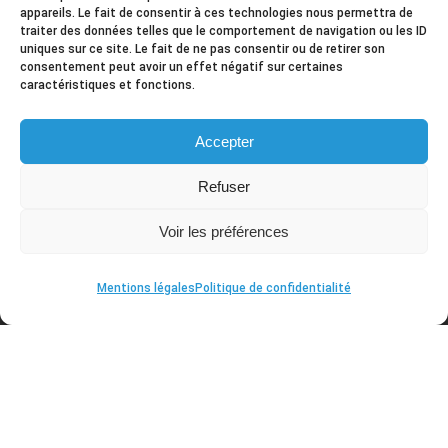
appareils. Le fait de consentir à ces technologies nous permettra de
traiter des données telles que le comportement de navigation ou les ID
uniques sur ce site. Le fait de ne pas consentir ou de retirer son
Contact
consentement peut avoir un effet négatif sur certaines
caractéristiques et fonctions.
2 rue Louis Eon 44350 Guérande
+ 02 40 42 96 76
Accepter
mission@ml-guerande.fr
Refuser
Voir les préférences
Mentions légales
Politique de confidentialité
Mission Locale de la Presqu'Ile guérandaise © 2026
| Tous droits réservés. Site internet réalisé par
IDéales
.