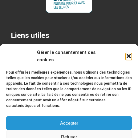
Liens utiles
+
Permanences
Gérer le consentement des
cookies
+
Mentions légales
+
Politique de confidentialité
Pour offrir les meilleures expériences, nous utilisons des technologies
telles que les cookies pour stocker et/ou accéder aux informations des
appareils. Le fait de consentir à ces technologies nous permettra de
traiter des données telles que le comportement de navigation ou les ID
uniques sur ce site. Le fait de ne pas consentir ou de retirer son
Contact
consentement peut avoir un effet négatif sur certaines
caractéristiques et fonctions.
2 rue Louis Eon 44350 Guérande
+ 02 40 42 96 76
Accepter
mission@ml-guerande.fr
Refuser