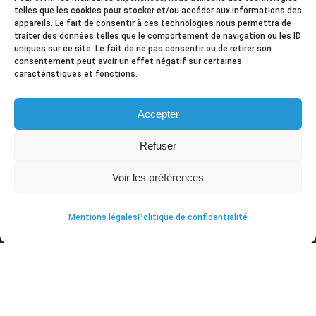
telles que les cookies pour stocker et/ou accéder aux informations des
appareils. Le fait de consentir à ces technologies nous permettra de
traiter des données telles que le comportement de navigation ou les ID
uniques sur ce site. Le fait de ne pas consentir ou de retirer son
Contact
consentement peut avoir un effet négatif sur certaines
caractéristiques et fonctions.
2 rue Louis Eon 44350 Guérande
+ 02 40 42 96 76
Accepter
mission@ml-guerande.fr
Refuser
Voir les préférences
Mentions légales
Politique de confidentialité
Mission Locale de la Presqu'Ile guérandaise © 2026
| Tous droits réservés. Site internet réalisé par
IDéales
.