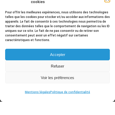
cookies
+
Mentions légales
+
Politique de confidentialité
Pour offrir les meilleures expériences, nous utilisons des technologies
telles que les cookies pour stocker et/ou accéder aux informations des
appareils. Le fait de consentir à ces technologies nous permettra de
traiter des données telles que le comportement de navigation ou les ID
uniques sur ce site. Le fait de ne pas consentir ou de retirer son
Contact
consentement peut avoir un effet négatif sur certaines
caractéristiques et fonctions.
2 rue Louis Eon 44350 Guérande
+ 02 40 42 96 76
Accepter
mission@ml-guerande.fr
Refuser
Voir les préférences
Mentions légales
Politique de confidentialité
Mission Locale de la Presqu'Ile guérandaise © 2026