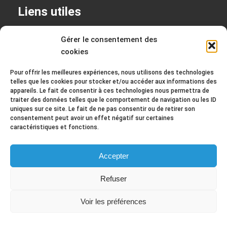
Liens utiles
+
Permanences
Gérer le consentement des
cookies
+
Mentions légales
+
Politique de confidentialité
Pour offrir les meilleures expériences, nous utilisons des technologies
telles que les cookies pour stocker et/ou accéder aux informations des
appareils. Le fait de consentir à ces technologies nous permettra de
traiter des données telles que le comportement de navigation ou les ID
uniques sur ce site. Le fait de ne pas consentir ou de retirer son
Contact
consentement peut avoir un effet négatif sur certaines
caractéristiques et fonctions.
2 rue Louis Eon 44350 Guérande
+ 02 40 42 96 76
Accepter
mission@ml-guerande.fr
Refuser
Voir les préférences